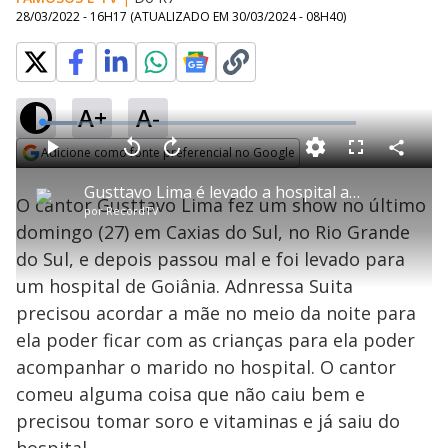
28/03/2022 - 16H17
(ATUALIZADO EM
30/03/2024 - 08H40
)
A+
A-
L
o
a
Adicione como fonte preferencial no Google
d
C
P
V
A
P
F
e
o
l
o
v
u
Opens in new window
d
m
a
l
a
l
:
Gusttavo Lima é levado a hospital após intoxicação alimentar
p
y
t
n
l
1
O cantor Gusttavo Lima fez um show no último
a
a
ç
s
1
por
RecordTV
r
r
a
c
.
t
1
r
l
r
0
domingo (27) em Caxias do Sul, no Rio Grande
i
0
1
e
3
l
s
0
e
%
h
do Sul, e depois passou mal e foi levado para
e
s
n
a
g
e
r
u
g
um hospital de Goiânia. Adnressa Suita
n
u
a
d
n
o
d
precisou acordar a mãe no meio da noite para
s
o
s
ela poder ficar com as crianças para ela poder
y
acompanhar o marido no hospital. O cantor
comeu alguma coisa que não caiu bem e
M
V
u
d
precisou tomar soro e vitaminas e já saiu do
o