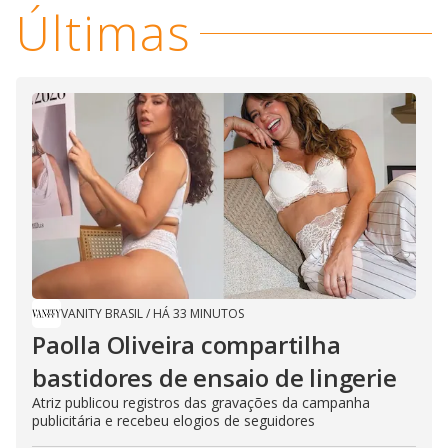
i
Últimas
d
e
o
VANITY BRASIL
/
HÁ 33 MINUTOS
Paolla Oliveira compartilha
bastidores de ensaio de lingerie
Atriz publicou registros das gravações da campanha
publicitária e recebeu elogios de seguidores