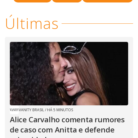
i
Últimas
d
e
o
VANITY BRASIL
/
HÁ 5 MINUTOS
Alice Carvalho comenta rumores
de caso com Anitta e defende