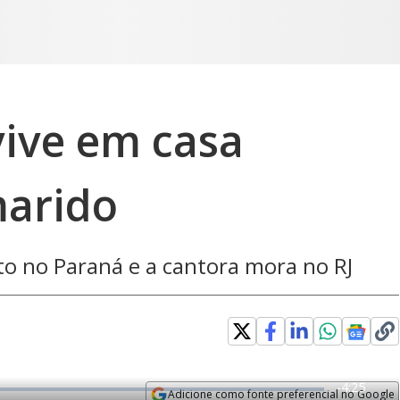
vive em casa
marido
ito no Paraná e a cantora mora no RJ
R
-
4:25
Adicione como fonte preferencial no Google