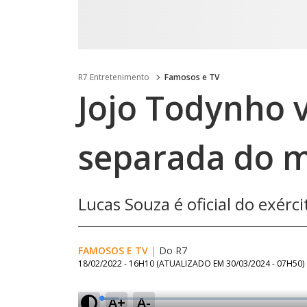
R7 Entretenimento
Famosos e TV
Jojo Todynho 
separada do 
Lucas Souza é oficial do exérc
FAMOSOS E TV
|
Do R7
18/02/2022 - 16H10
(ATUALIZADO EM
30/03/2024 - 07H50
)
A+
A-
L