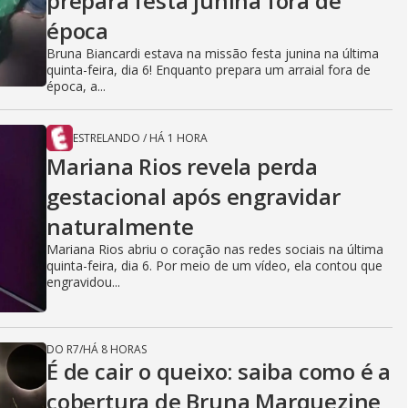
i
prepara festa junina fora de
época
Bruna Biancardi estava na missão festa junina na última
d
quinta-feira, dia 6! Enquanto prepara um arraial fora de
época, a...
e
ESTRELANDO
/
HÁ 1 HORA
Mariana Rios revela perda
gestacional após engravidar
o
naturalmente
Mariana Rios abriu o coração nas redes sociais na última
quinta-feira, dia 6. Por meio de um vídeo, ela contou que
engravidou...
DO R7
/
HÁ 8 HORAS
É de cair o queixo: saiba como é a
cobertura de Bruna Marquezine