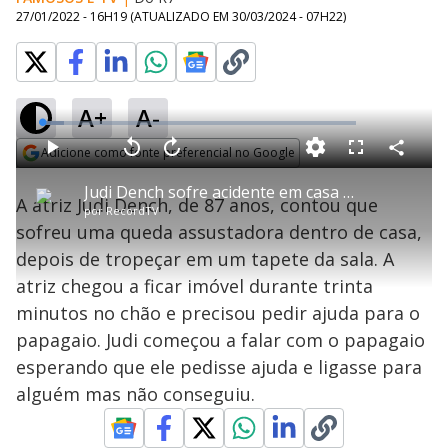
27/01/2022 - 16H19
(ATUALIZADO EM
30/03/2024 - 07H22
)
A+
A-
L
o
a
Adicione como fonte preferencial no Google
d
C
P
V
A
P
F
e
o
l
o
v
u
Opens in new window
d
m
a
l
a
l
:
Judi Dench sofre acidente em casa e pede ajuda ao papagaio
p
y
t
n
l
7
A atriz Judi Dench, de 87 anos, contou que
a
a
ç
s
.
por
RecordTV
r
r
a
c
1
t
1
r
l
r
6
sofreu uma queda assustadora dentro de casa,
i
0
1
e
%
l
s
0
e
h
depois de tropeçar em um tapete da sala. A
e
s
n
a
g
e
r
u
g
atriz chegou a ficar imóvel durante trinta
n
u
a
d
n
o
d
minutos no chão e precisou pedir ajuda para o
s
o
s
papagaio. Judi começou a falar com o papagaio
y
esperando que ele pedisse ajuda e ligasse para
alguém mas não conseguiu.
M
V
u
d
o