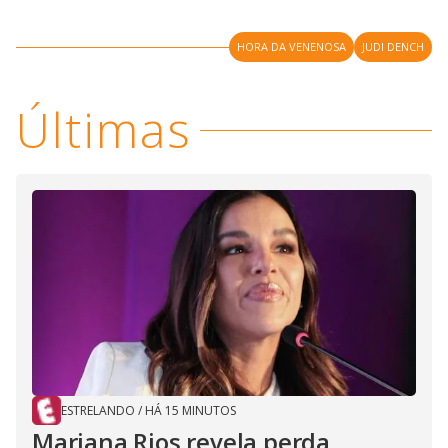
i
HORA DA VENENOSA
JUDI DENCH
d
Últimas
e
o
ESTRELANDO
/
HÁ 15 MINUTOS
Mariana Rios revela perda