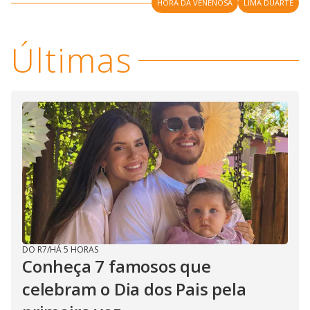
i
HORA DA VENENOSA
LIMA DUARTE
d
Últimas
e
o
DO R7
/
HÁ 5 HORAS
Conheça 7 famosos que
celebram o Dia dos Pais pela