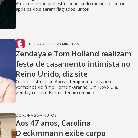
i
Atriz confirmou que está conhecendo melhor o cantor
após os dois serem flagrados juntos
d
e
ESTRELANDO
/
HÁ 23 MINUTOS
Zendaya e Tom Holland realizam
festa de casamento intimista no
o
Reino Unido, diz site
O amor está no ar! Após a temporada de tapetes
vermelhos do filme Homem-Aranha: Um Novo Dia,
Zendaya e Tom Holland teriam reunido...
DO R7
/
HÁ 36 MINUTOS
Aos 47 anos, Carolina
Dieckmmann exibe corpo