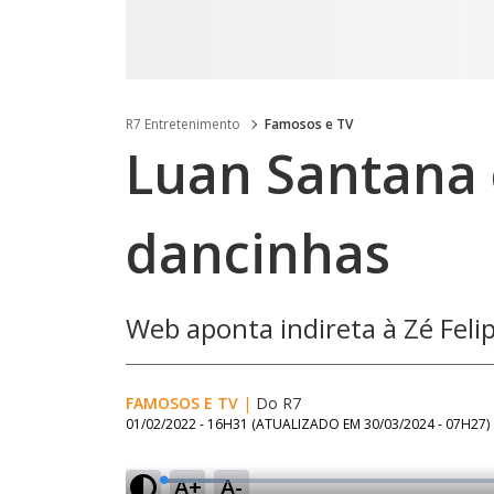
R7 Entretenimento
Famosos e TV
Luan Santana 
dancinhas
Web aponta indireta à Zé Feli
FAMOSOS E TV
|
Do R7
01/02/2022 - 16H31
(ATUALIZADO EM
30/03/2024 - 07H27
)
A+
A-
L