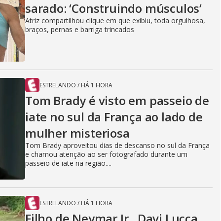
sarado: ‘Construindo músculos’
Atriz compartilhou clique em que exibiu, toda orgulhosa,
braços, pernas e barriga trincados
ESTRELANDO
/
HÁ 1 HORA
Tom Brady é visto em passeio de
iate no sul da França ao lado de
mulher misteriosa
Tom Brady aproveitou dias de descanso no sul da França
e chamou atenção ao ser fotografado durante um
passeio de iate na região....
ESTRELANDO
/
HÁ 1 HORA
Filho de Neymar Jr., Davi Lucca