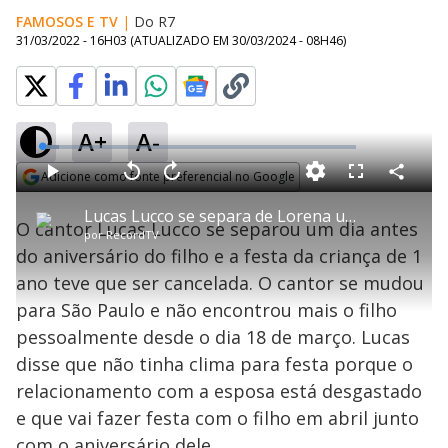
FAMOSOS E TV
|
Do R7
31/03/2022 - 16H03
(ATUALIZADO EM
30/03/2024 - 08H46
)
A+
A-
L
o
a
Adicione como fonte preferencial no Google
d
C
P
V
A
P
F
e
o
l
o
v
u
Opens in new window
d
m
a
l
a
l
:
Lucas Lucco se separa de Lorena um dia antes do aniversário do filho
p
y
t
n
l
5
O cantor Lucas Lucco se separou um dia antes
a
a
ç
s
.
por
RecordTV
r
r
a
c
3
t
1
r
l
r
2
do aniversário do filho e a festa da criança de 1
i
0
1
e
%
l
s
0
e
h
ano teve que ser cancelada. O cantor se mudou
e
s
n
a
g
e
r
u
g
para São Paulo e não encontrou mais o filho
n
u
a
d
n
o
d
pessoalmente desde o dia 18 de março. Lucas
s
o
s
disse que não tinha clima para festa porque o
y
relacionamento com a esposa está desgastado
e que vai fazer festa com o filho em abril junto
M
u
d
com o aniversário dele.