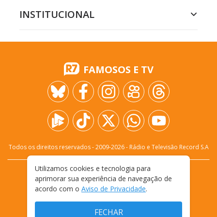
INSTITUCIONAL
FAMOSOS E TV
Todos os direitos reservados - 2009-
2026
- Rádio e Televisão Record S.A
Utilizamos cookies e tecnologia para
CARREIRA
FALE CONOSCO
PRIVACIDADE
aprimorar sua experiência de navegação de
TERMOS E CONDIÇÕES DE USO
acordo com o
Aviso de Privacidade
.
FECHAR