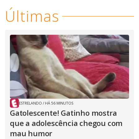
i
Últimas
d
e
o
ESTRELANDO
/
HÁ 56 MINUTOS
Gatolescente! Gatinho mostra
que a adolescência chegou com
mau humor