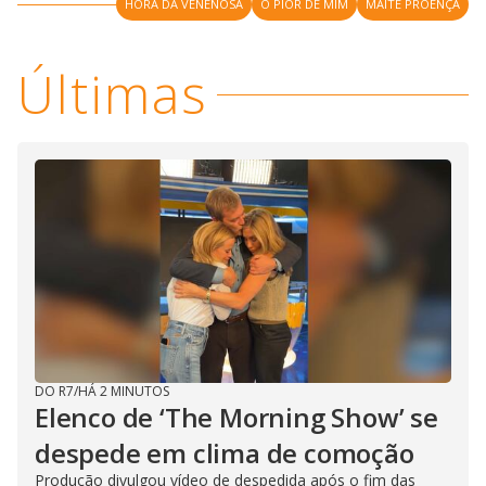
i
HORA DA VENENOSA
O PIOR DE MIM
MAITÊ PROENÇA
d
Últimas
e
o
DO R7
/
HÁ 2 MINUTOS
Elenco de ‘The Morning Show’ se
despede em clima de comoção
Produção divulgou vídeo de despedida após o fim das