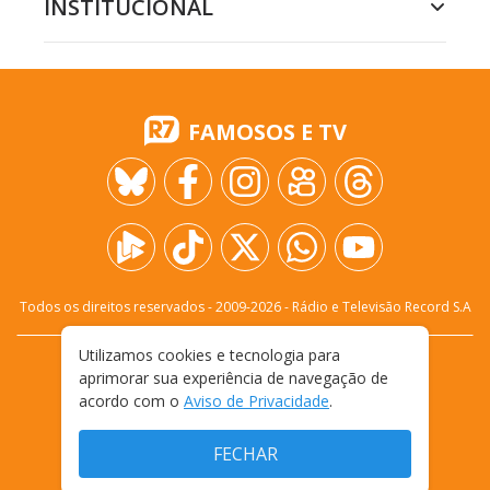
INSTITUCIONAL
FAMOSOS E TV
Todos os direitos reservados - 2009-
2026
- Rádio e Televisão Record S.A
Utilizamos cookies e tecnologia para
CARREIRA
FALE CONOSCO
PRIVACIDADE
aprimorar sua experiência de navegação de
TERMOS E CONDIÇÕES DE USO
acordo com o
Aviso de Privacidade
.
FECHAR