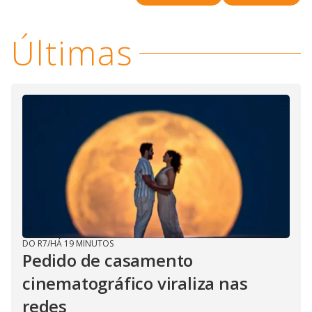
i
Últimas
d
e
o
DO R7
/
HÁ 19 MINUTOS
Pedido de casamento
cinematográfico viraliza nas
redes