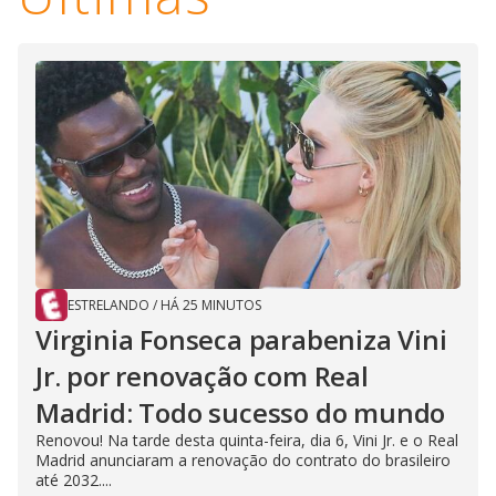
i
d
e
o
ESTRELANDO
/
HÁ 25 MINUTOS
Virginia Fonseca parabeniza Vini
Jr. por renovação com Real
Madrid: Todo sucesso do mundo
Renovou! Na tarde desta quinta-feira, dia 6, Vini Jr. e o Real
Madrid anunciaram a renovação do contrato do brasileiro
até 2032....