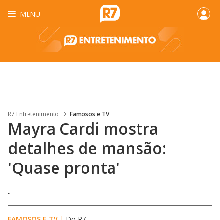
MENU
R7 Entretenimento
Famosos e TV
Mayra Cardi mostra
detalhes de mansão:
'Quase pronta'
.
FAMOSOS E TV
|
Do R7