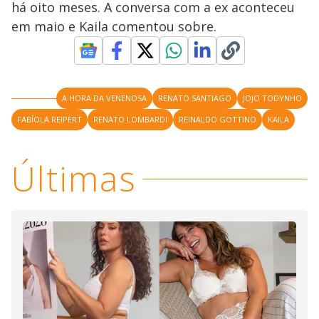
há oito meses. A conversa com a ex aconteceu
M
V
u
d
em maio e Kaila comentou sobre.
o
i
A HORA DA VENENOSA
RENATO SANTIAGO
JOJO TODYNHO
d
FABÍOLA REIPERT
RENATO LOMBARDI
REINALDO GOTTINO
KAILA
e
Últimas
o