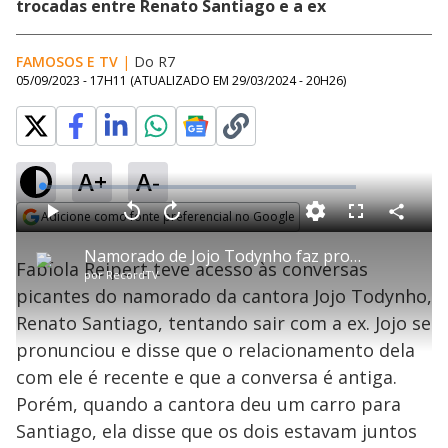
trocadas entre Renato Santiago e a ex
FAMOSOS E TV
|
Do R7
05/09/2023 - 17H11
(ATUALIZADO EM
29/03/2024 - 20H26
)
A+
A-
L
o
a
Adicione como fonte preferencial no Google
d
C
P
V
A
P
F
e
o
l
o
v
u
Opens in new window
d
m
a
l
a
l
:
Namorado de Jojo Todynho faz proposta de encontro íntimo com ex-namorada
p
y
t
n
l
1
Fabíola Reipert teve acesso às conversas
a
a
ç
s
.
por
RecordTV
r
r
a
c
3
t
1
r
l
r
9
picantes do namorado da cantora Jojo Todynho,
i
0
1
e
%
l
s
0
e
h
Renato Santiago, tentando sair com a ex. Jojo se
e
s
n
a
g
e
r
u
g
pronunciou e disse que o relacionamento dela
n
u
a
d
n
o
d
com ele é recente e que a conversa é antiga.
s
o
s
Porém, quando a cantora deu um carro para
y
Santiago, ela disse que os dois estavam juntos