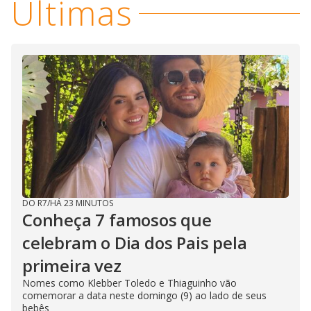
V
Últimas
o
i
d
e
o
DO R7
/
HÁ 23 MINUTOS
Conheça 7 famosos que
celebram o Dia dos Pais pela
primeira vez
Nomes como Klebber Toledo e Thiaguinho vão
comemorar a data neste domingo (9) ao lado de seus
bebês