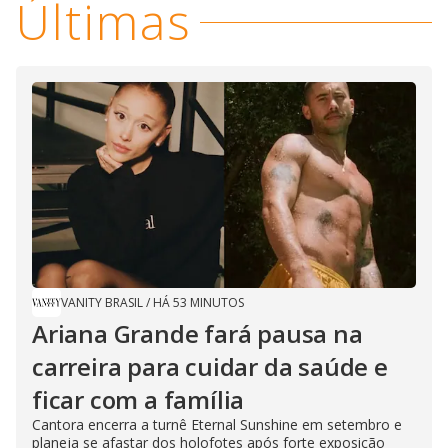
Últimas
i
d
e
o
VANITY BRASIL
/
HÁ 53 MINUTOS
Ariana Grande fará pausa na
carreira para cuidar da saúde e
ficar com a família
Cantora encerra a turnê Eternal Sunshine em setembro e
planeja se afastar dos holofotes após forte exposição