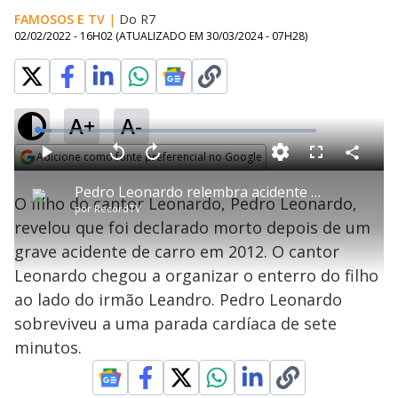
FAMOSOS E TV
|
Do R7
02/02/2022 - 16H02
(ATUALIZADO EM
30/03/2024 - 07H28
)
A+
A-
L
o
a
Adicione como fonte preferencial no Google
d
C
P
V
A
P
F
e
o
l
o
v
u
Opens in new window
d
m
a
l
a
l
:
Pedro Leonardo relembra acidente que foi dado como morto
p
y
t
n
l
5
O filho do cantor Leonardo, Pedro Leonardo,
a
a
ç
s
.
por
RecordTV
r
r
a
c
0
t
1
r
l
r
8
revelou que foi declarado morto depois de um
i
0
1
e
%
l
s
0
e
h
grave acidente de carro em 2012. O cantor
e
s
n
a
g
e
r
u
g
Leonardo chegou a organizar o enterro do filho
n
u
a
d
n
o
d
ao lado do irmão Leandro. Pedro Leonardo
s
o
s
sobreviveu a uma parada cardíaca de sete
y
minutos.
M
u
d