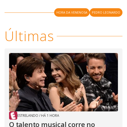
V
o
i
HORA DA VENENOSA
PEDRO LEONARDO
d
Últimas
e
o
ESTRELANDO
/
HÁ 1 HORA
O talento musical corre no