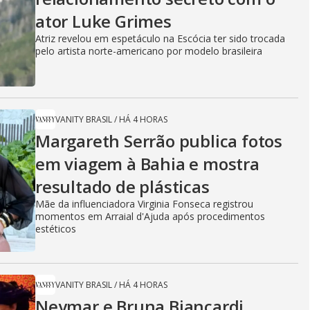
ator Luke Grimes
Atriz revelou em espetáculo na Escócia ter sido trocada
pelo artista norte-americano por modelo brasileira
VANITY BRASIL
/
HÁ 4 HORAS
Margareth Serrão publica fotos
em viagem à Bahia e mostra
resultado de plásticas
Mãe da influenciadora Virginia Fonseca registrou
momentos em Arraial d'Ajuda após procedimentos
estéticos
VANITY BRASIL
/
HÁ 4 HORAS
Neymar e Bruna Biancardi