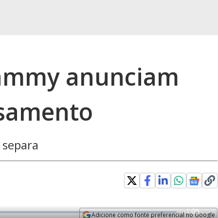
Sammy anunciam
asamento
e separa
R
-
1:05
Adicione como fonte preferencial no Google