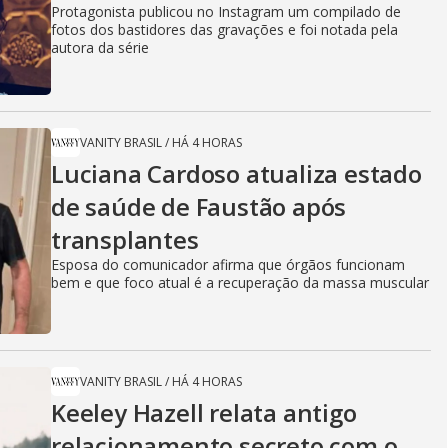
i
Protagonista publicou no Instagram um compilado de
fotos dos bastidores das gravações e foi notada pela
autora da série
d
e
VANITY BRASIL
/
HÁ 4 HORAS
Luciana Cardoso atualiza estado
de saúde de Faustão após
o
transplantes
Esposa do comunicador afirma que órgãos funcionam
bem e que foco atual é a recuperação da massa muscular
VANITY BRASIL
/
HÁ 4 HORAS
Keeley Hazell relata antigo
relacionamento secreto com o