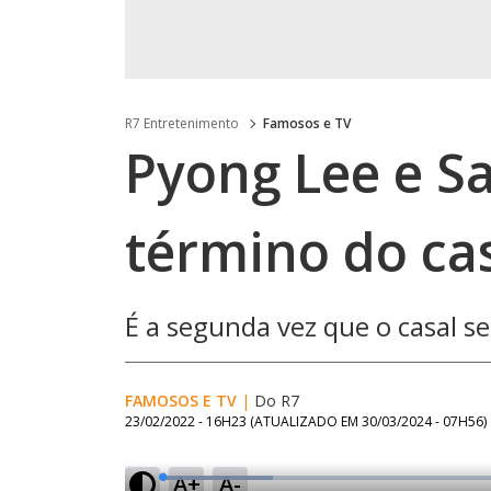
R7 Entretenimento
Famosos e TV
Pyong Lee e 
término do c
É a segunda vez que o casal s
FAMOSOS E TV
|
Do R7
23/02/2022 - 16H23
(ATUALIZADO EM
30/03/2024 - 07H56
)
A+
A-
L