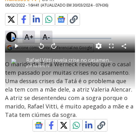
08/02/2022 - 16H41
(ATUALIZADO EM
30/03/2024 - 07H36
)
A+
A-
L
o
a
Adicione como fonte preferencial no Google
d
C
P
V
A
P
F
e
o
l
o
v
u
Opens in new window
d
m
a
l
a
l
:
Rafael Vitti revela crise no casamento com Tatá Werneck
p
y
t
n
l
4
O marido da Tatá Werneck revelou que o casal
a
a
ç
s
.
por
RecordTV
r
r
a
c
9
t
1
r
l
r
6
tem passado por muitas crises no casamento.
i
0
1
e
%
l
s
0
e
h
Uma dessas crises da Tatá é o problema que
e
s
n
a
g
e
r
u
g
ela tem com a mãe dele, a atriz Valeria Alencar.
n
u
a
d
n
o
d
A atriz se desentendeu com a sogra porque o
s
o
s
marido, Rafael Vitti, é muito apegado a mãe e a
y
Tata tem ciúmes da sogra.
M
V
u
d
o