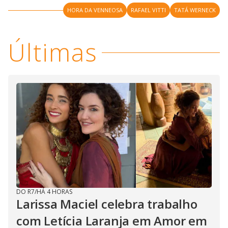
i
HORA DA VENNEOSA
RAFAEL VITTI
TATÁ WERNECK
d
Últimas
e
o
DO R7
/
HÁ 4 HORAS
Larissa Maciel celebra trabalho
com Letícia Laranja em Amor em