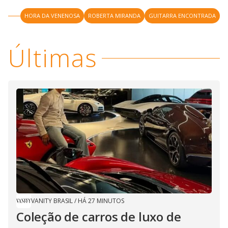
i
HORA DA VENENOSA
ROBERTA MIRANDA
GUITARRA ENCONTRADA
d
Últimas
e
o
VANITY BRASIL
/
HÁ 27 MINUTOS
Coleção de carros de luxo de