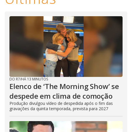
i
d
e
o
DO R7
/
HÁ 13 MINUTOS
Elenco de ‘The Morning Show’ se
despede em clima de comoção
Produção divulgou vídeo de despedida após o fim das
gravações da quinta temporada, prevista para 2027