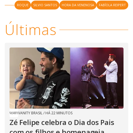
V
o
ROQUE
SILVIO SANTOS
HORA DA VENENOSA
FABÍOLA REIPERT
i
Últimas
d
e
o
VANITY BRASIL
/
HÁ 22 MINUTOS
Zé Felipe celebra o Dia dos Pais
com os filhos e homenageia