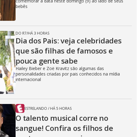
i
comemorar a data neste domingo (9) ao lado de seus
bebês
d
DO R7
/
HÁ 3 HORAS
Dia dos Pais: veja celebridades
e
que são filhas de famosos e
pouca gente sabe
o
Hailey Bieber e Zoë Kravitz são algumas das
personalidades criadas por pais conhecidos na mídia
internacional
ESTRELANDO
/
HÁ 5 HORAS
O talento musical corre no
sangue! Confira os filhos de