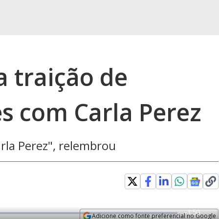
 traição de
es com Carla Perez
rla Perez", relembrou
R
-
3:50
Adicione como fonte preferencial no Google