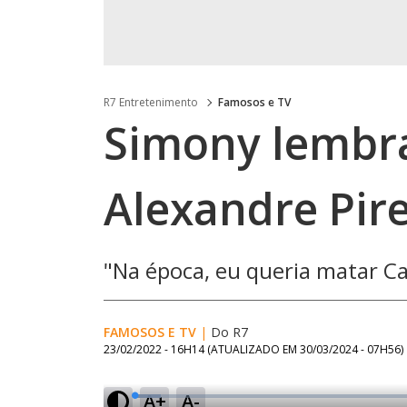
R7 Entretenimento
Famosos e TV
Simony lembra
Alexandre Pir
"Na época, eu queria matar Ca
FAMOSOS E TV
|
Do R7
23/02/2022 - 16H14
(ATUALIZADO EM
30/03/2024 - 07H56
)
A+
A-
L