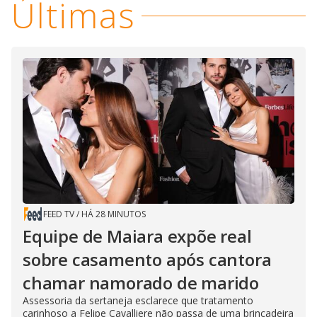
Últimas
i
d
e
o
FEED TV
/
HÁ 28 MINUTOS
Equipe de Maiara expõe real
sobre casamento após cantora
chamar namorado de marido
Assessoria da sertaneja esclarece que tratamento
carinhoso a Felipe Cavalliere não passa de uma brincadeira