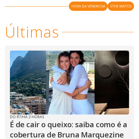
i
HORA DA VENENOSA
STHE MATOS
d
Últimas
e
o
DO R7
/
HÁ 3 HORAS
É de cair o queixo: saiba como é a
cobertura de Bruna Marquezine