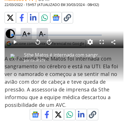
22/03/2022 - 15H57
(ATUALIZADO EM
30/03/2024 - 08H32
)
A+
A-
L
o
a
Adicione como fonte preferencial no Google
d
C
P
V
A
P
F
e
o
l
o
v
u
Opens in new window
d
m
a
l
a
l
:
Sthe Matos é internada com sangramento no cérebro
p
y
t
n
l
1
A ex-Fazenda Sthe Matos foi internada com
a
a
ç
s
0
por
RecordTV
r
r
a
c
.
t
1
r
l
r
0
sangramento no cérebro e está na UTI. Ela foi
i
0
1
e
8
l
s
0
e
%
h
ver o namorado e começou a se sentir mal no
e
s
n
a
g
e
r
u
g
avião com dor de cabeça e teve queda de
n
u
a
d
n
o
d
pressão. A assessoria de imprensa da Sthe
s
o
s
informou que a equipe médica descartou a
y
possibilidade de um AVC.
M
V
u
d
o