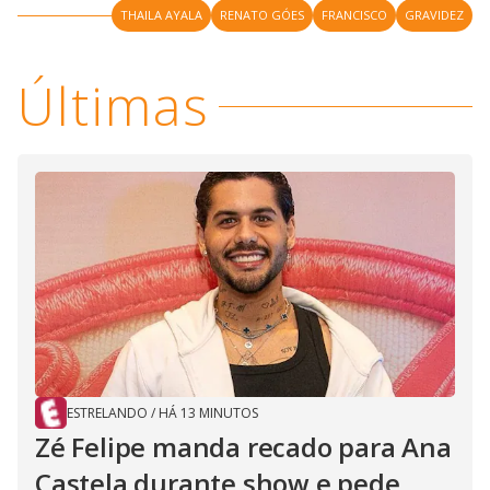
V
u
THAILA AYALA
RENATO GÓES
FRANCISCO
GRAVIDEZ
d
o
i
Últimas
d
e
o
ESTRELANDO
/
HÁ 13 MINUTOS
Zé Felipe manda recado para Ana
Castela durante show e pede