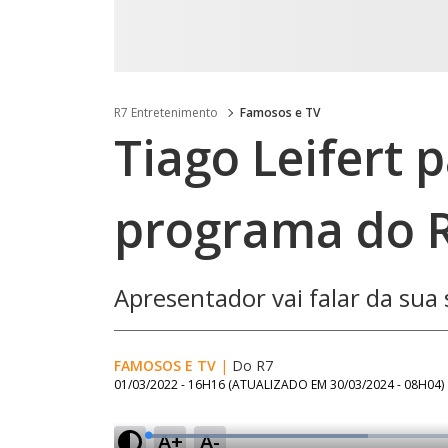
R7 Entretenimento
Famosos e TV
Tiago Leifert p
programa do 
Apresentador vai falar da sua
FAMOSOS E TV
|
Do R7
01/03/2022 - 16H16
(ATUALIZADO EM
30/03/2024 - 08H04
)
A+
A-
L