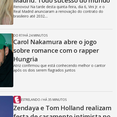
i
Madrid: Todo sucesso do mundo
Renovou! Na tarde desta quinta-feira, dia 6, Vini Jr. e o
Real Madrid anunciaram a renovação do contrato do
d
brasileiro até 2032....
DO R7
/
HÁ 24 MINUTOS
e
Carol Nakamura abre o jogo
sobre romance com o rapper
Hungria
o
Atriz confirmou que está conhecendo melhor o cantor
após os dois serem flagrados juntos
ESTRELANDO
/
HÁ 35 MINUTOS
Zendaya e Tom Holland realizam
festa de casamento intimista no