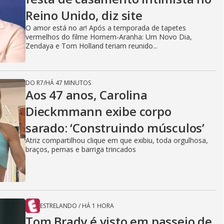
Reino Unido, diz site
O amor está no ar! Após a temporada de tapetes
vermelhos do filme Homem-Aranha: Um Novo Dia,
Zendaya e Tom Holland teriam reunido...
DO R7
/
HÁ 47 MINUTOS
Aos 47 anos, Carolina
Dieckmmann exibe corpo
sarado: ‘Construindo músculos’
Atriz compartilhou clique em que exibiu, toda orgulhosa,
braços, pernas e barriga trincados
ESTRELANDO
/
HÁ 1 HORA
Tom Brady é visto em passeio de