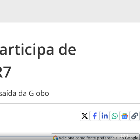
articipa de
R7
 saída da Globo
R
-
0:29
Adicione como fonte preferencial no Google