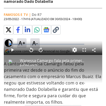
namorado Dado Dolabella
FAMOSOS E TV
|
Do R7
23/05/2022 - 17H16
(ATUALIZADO EM
30/03/2024 - 10H00
)
A+
A-
L
o
a
Adicione como fonte preferencial no Google
d
C
P
V
A
P
F
e
o
l
o
v
u
Opens in new window
d
m
a
l
a
l
:
Wanessa Camargo fala pela primeira vez sobre a separação de Marcus Buaiz
p
y
t
n
l
1
A cantora Wanessa Camargo falou pela
a
a
ç
s
2
por
RecordTV
r
r
a
c
.
t
1
r
l
r
4
primeira vez desde o anúncio do fim do
i
0
1
e
0
l
s
0
e
%
h
casamento com o empresário Marcus Buaiz. Ela
e
s
n
a
g
e
r
u
g
negou que estivesse voltando com o ex-
n
u
a
d
n
o
d
namorado Dado Dolabella e garantiu que está
s
o
s
firme, forte e segura para cuidar do que
y
realmente importa, os filhos.