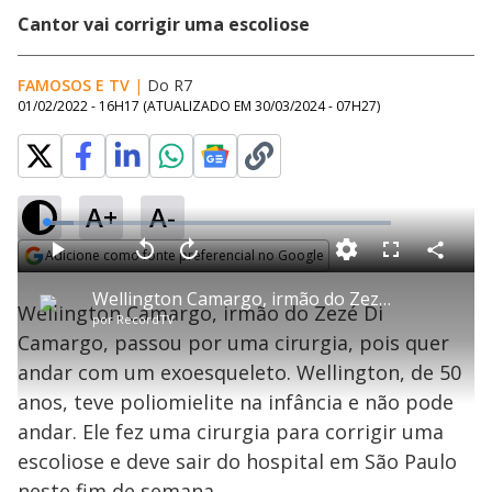
Cantor vai corrigir uma escoliose
FAMOSOS E TV
|
Do R7
01/02/2022 - 16H17
(ATUALIZADO EM
30/03/2024 - 07H27
)
A+
A-
L
o
a
Adicione como fonte preferencial no Google
d
C
P
V
A
P
F
e
o
l
o
v
u
Opens in new window
d
m
a
l
a
l
:
Wellington Camargo, irmão do Zezé Di Camargo, passa por cirurgia e planeja andar com exoesqueleto
p
y
t
n
l
7
Wellington Camargo, irmão do Zezé Di
a
a
ç
s
.
por
RecordTV
r
r
a
c
8
t
1
r
l
r
1
Camargo, passou por uma cirurgia, pois quer
i
0
1
e
%
l
s
0
e
h
andar com um exoesqueleto. Wellington, de 50
e
s
n
a
g
e
r
u
g
anos, teve poliomielite na infância e não pode
n
u
a
d
n
o
d
andar. Ele fez uma cirurgia para corrigir uma
s
o
s
escoliose e deve sair do hospital em São Paulo
neste fim de semana.