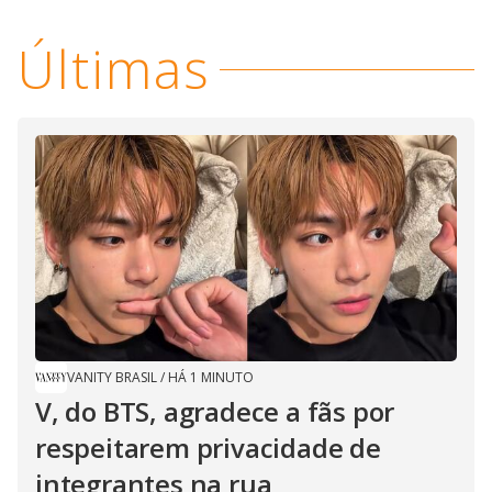
i
d
Últimas
e
o
VANITY BRASIL
/
HÁ 1 MINUTO
V, do BTS, agradece a fãs por
respeitarem privacidade de
integrantes na rua