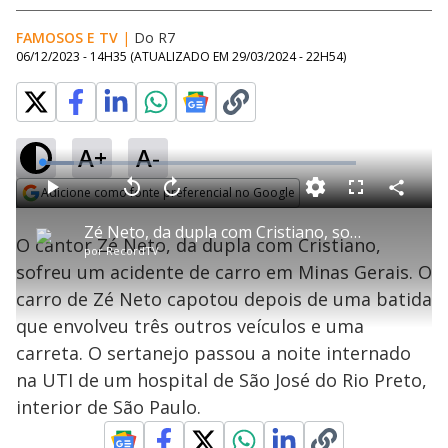
FAMOSOS E TV
|
Do R7
06/12/2023 - 14H35
(ATUALIZADO EM
29/03/2024 - 22H54
)
A+
A-
L
o
a
Adicione como fonte preferencial no Google
d
C
P
V
A
P
F
e
o
l
o
v
u
Opens in new window
d
m
a
l
a
l
:
Zé Neto, da dupla com Cristiano, sofre acidente de carro e é internado na UTI
p
y
t
n
l
1
O cantor Zé Neto, da dupla com Cristiano,
a
a
ç
s
0
por
RecordTV
r
r
a
c
.
t
1
r
l
r
1
sofreu um acidente de carro em Minas Gerais. O
i
0
1
e
3
l
s
0
e
%
h
carro de Zé Neto capotou depois de uma batida
e
s
n
a
g
e
r
u
g
que envolveu três outros veículos e uma
n
u
a
d
n
o
d
carreta. O sertanejo passou a noite internado
s
o
s
na UTI de um hospital de São José do Rio Preto,
y
interior de São Paulo.
M
u