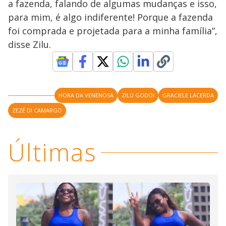
y
a fazenda, falando de algumas mudanças e isso,
para mim, é algo indiferente! Porque a fazenda
M
V
u
d
foi comprada e projetada para a minha família”,
o
disse Zilu.
i
d
HORA DA VENENOSA
ZILU GODOI
GRACIELE LACERDA
ZEZÉ DI CAMARGO
e
Últimas
o