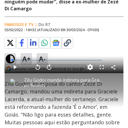
ninguém pode mudar", disse a ex-mulher de Zezé
Di Camargo
FAMOSOS E TV
|
Do R7
03/02/2022 - 16H32
(ATUALIZADO EM
30/03/2024 - 07H30
)
A+
A-
L
o
a
Adicione como fonte preferencial no Google
d
C
P
V
A
P
F
e
o
l
o
v
u
Opens in new window
d
m
a
l
a
l
:
Zilu Godoi manda indireta para Graciele Lacerda sobre mudanças em fazenda em GO
p
y
t
n
l
5
Zilu Godoi, ex-esposa do cantor Zezé Di
a
a
ç
s
.
por
RecordTV
r
r
a
c
1
t
1
r
l
r
2
Camargo, mandou uma indireta para Graciele
i
0
1
e
%
l
s
0
e
h
Lacerda, a atual-mulher do sertanejo. Graciele
e
s
n
a
g
e
r
u
g
está reformando a fazenda ‘É o Amor’, em
n
u
a
d
n
o
d
Goiás. "Não ligo para esses detalhes, gente.
s
o
s
Muitas pessoas aqui estão perguntando sobre