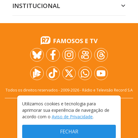
INSTITUCIONAL
FAMOSOS E TV
Todos os direitos reservados - 2009-
2026
- Rádio e Televisão Record S.A
Utilizamos cookies e tecnologia para
CARREIRA
FALE CONOSCO
PRIVACIDADE
aprimorar sua experiência de navegação de
TERMOS E CONDIÇÕES DE USO
acordo com o
Aviso de Privacidade
.
FECHAR