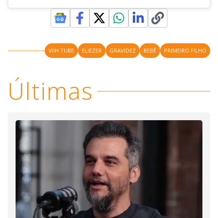
VIIH TUBE
ELIEZER
GRAVIDEZ
BEBÊ
PRIMEIRO FILHO
Últimas