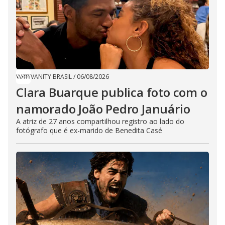
VANITY BRASIL
/
06/08/2026
Clara Buarque publica foto com o
namorado João Pedro Januário
A atriz de 27 anos compartilhou registro ao lado do
fotógrafo que é ex-marido de Benedita Casé