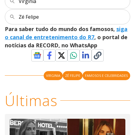
V
Virginia
i
Zé Felipe
Para saber tudo do mundo dos famosos,
siga
d
o canal de entretenimento do R7
, o portal de
notícias da RECORD, no WhatsApp
e
o
VIRGINIA
ZÉ FELIPE
FAMOSOS E CELEBRIDADES
Últimas