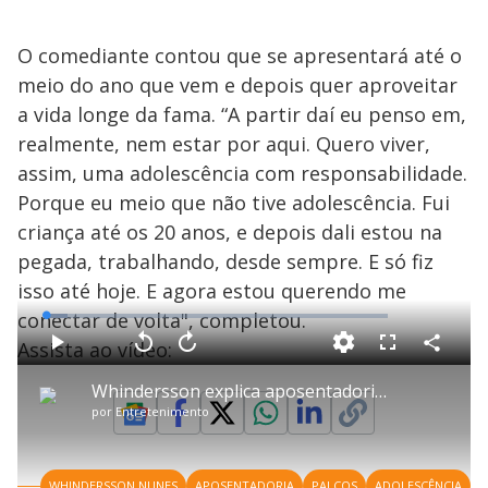
O comediante contou que se apresentará até o
meio do ano que vem e depois quer aproveitar
a vida longe da fama. “A partir daí eu penso em,
realmente, nem estar por aqui. Quero viver,
assim, uma adolescência com responsabilidade.
Porque eu meio que não tive adolescência. Fui
criança até os 20 anos, e depois dali estou na
pegada, trabalhando, desde sempre. E só fiz
isso até hoje. E agora estou querendo me
conectar de volta", completou.
L
o
a
Assista ao vídeo:
d
C
P
V
A
P
F
e
o
l
o
v
u
d
m
a
l
a
l
:
Whindersson explica aposentadoria em 2022: 'Quero me reconectar'
p
y
t
n
l
6
a
a
ç
s
.
por
Entretenimento
r
r
a
c
2
t
1
r
l
r
4
i
0
1
e
%
l
s
0
e
h
e
s
n
a
g
e
r
u
g
WHINDERSSON NUNES
APOSENTADORIA
PALCOS
ADOLESCÊNCIA