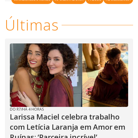
n
u
a
d
n
o
d
s
o
s
Últimas
y
M
V
u
d
o
i
d
e
DO R7
/
HÁ 4 HORAS
o
Larissa Maciel celebra trabalho
com Letícia Laranja em Amor em
Ruínas: ‘Parceira incrível’