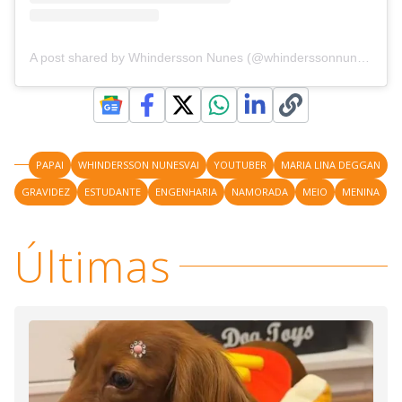
A post shared by Whindersson Nunes (@whinderssonnunes)
PAPAI
WHINDERSSON NUNESVAI
YOUTUBER
MARIA LINA DEGGAN
GRAVIDEZ
ESTUDANTE
ENGENHARIA
NAMORADA
MEIO
MENINA
Últimas