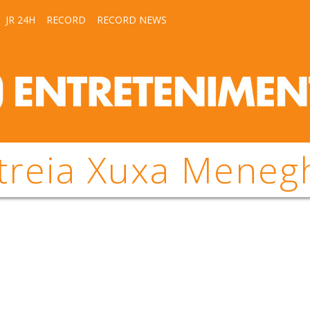
JR 24H
RECORD
RECORD NEWS
treia Xuxa Meneg