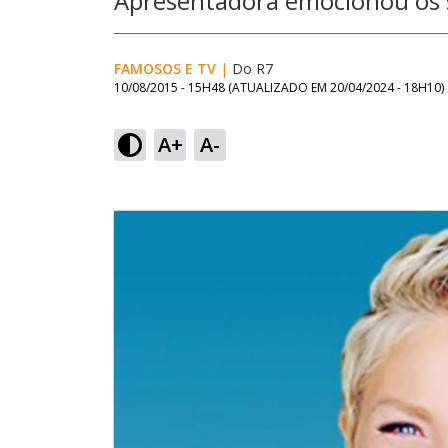
Apresentadora emocionou os
FAMOSOS E TV
|
Do R7
10/08/2015 - 15H48
(ATUALIZADO EM
20/04/2024 - 18H10
)
A+
A-