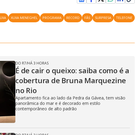
XUXA
XUXA MENEGHEL
PROGRAMA
RECORD
FÃS
SURPRESA
TELEFONE
DO R7
/
HÁ 3 HORAS
É de cair o queixo: saiba como é a
cobertura de Bruna Marquezine
no Rio
Apartamento fica ao lado da Pedra da Gávea, tem visão
panorâmica do mar e é decorado em estilo
contemporâneo de alto padrão