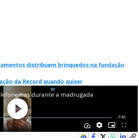
damentos distribuem brinquedos na fundação
mação da Record quando quiser