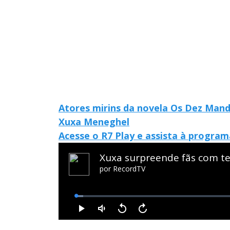
Atores mirins da novela Os Dez Man
Xuxa Meneghel
Acesse o R7 Play e assista à progra