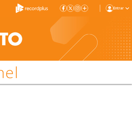
Entrar
hel