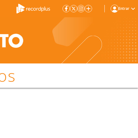
Entrar
os