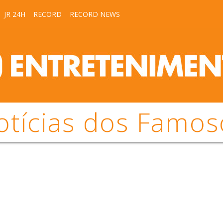
JR 24H
RECORD
RECORD NEWS
otícias dos Famos