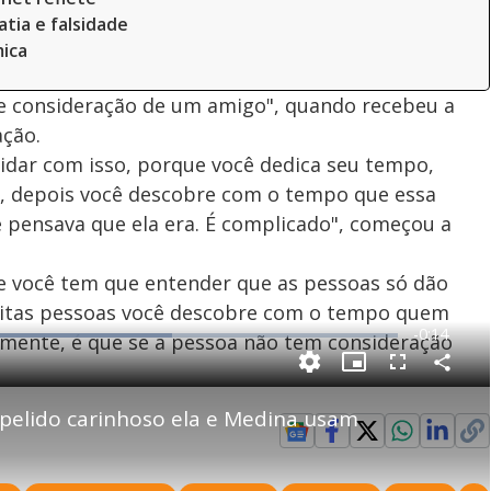
tia e falsidade
ica
e consideração de um amigo", quando recebeu a
ação.
l lidar com isso, porque você dedica seu tempo,
, depois você descobre com o tempo que essa
 pensava que ela era. É complicado", começou a
e você tem que entender que as pessoas só dão
muitas pessoas você descobre com o tempo quem
R
-
0:14
amente, é que se a pessoa não tem consideração
e
P
C
P
F
m
o
i
u
m
c
l
p
pelido carinhoso ela e Medina usam
a
t
l
a
u
s
r
r
c
i
t
e
r
i
-
e
l
n
i
e
V
h
n
n
e
a
-