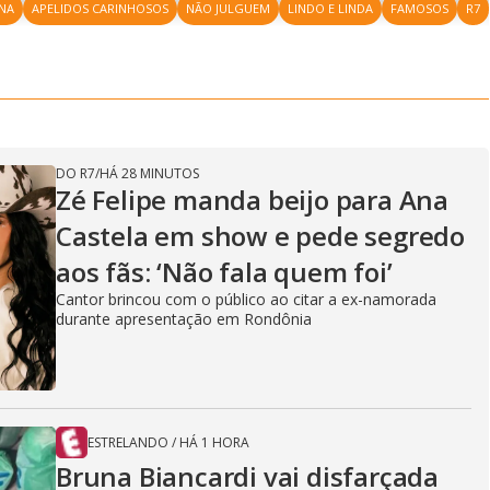
l
i
INA
APELIDOS CARINHOSOS
NÃO JULGUEM
l
LINDO E LINDA
FAMOSOS
r
R7
P
o
i
c
n
c
i
t
d
u
g
a
a
r
d
e
e
T
i
m
y
e
DO R7
/
HÁ 28 MINUTOS
Zé Felipe manda beijo para Ana
Castela em show e pede segredo
V
aos fãs: ‘Não fala quem foi’
Cantor brincou com o público ao citar a ex-namorada
durante apresentação em Rondônia
i
d
ESTRELANDO
/
HÁ 1 HORA
Bruna Biancardi vai disfarçada