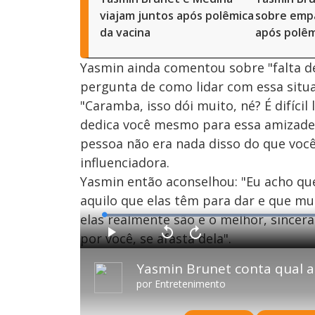
viajam juntos após polêmica
sobre empa
da vacina
após polêm
Yasmin ainda comentou sobre "falta d
pergunta de como lidar com essa situ
"Caramba, isso dói muito, né? É difíci
dedica você mesmo para essa amizade
pessoa não era nada disso do que você
influenciadora.
Yasmin então aconselhou: "Eu acho qu
aquilo que elas têm para dar e que 
elas realmente são e o melhor, sincer
L
o
a
por você, se afasta dela".
d
P
V
A
e
l
o
v
d
a
l
a
:
Yasmin Brunet conta qual a
y
t
n
6
a
ç
8
r
a
.
por
Entretenimento
1
r
8
0
1
6
s
0
%
e
s
g
e