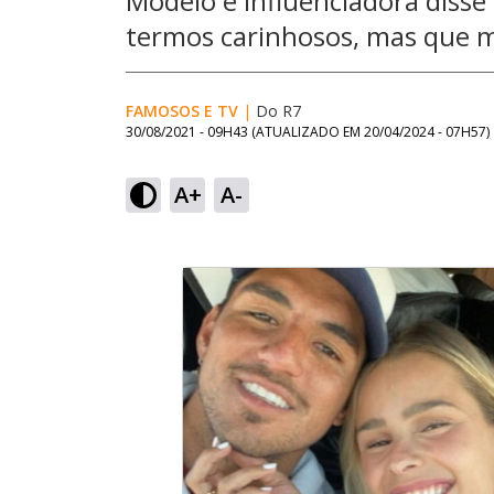
Modelo e influenciadora disse
termos carinhosos, mas que 
FAMOSOS E TV
|
Do R7
30/08/2021 - 09H43
(ATUALIZADO EM
20/04/2024 - 07H57
)
A+
A-