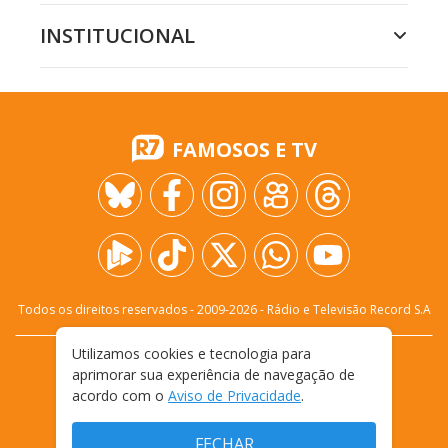
INSTITUCIONAL
FAMOSOS E TV
Todos os direitos reservados - 2009-
2026
- Rádio e Televisão Record S.A
Utilizamos cookies e tecnologia para
CARREIRA
FALE CONOSCO
PRIVACIDADE
aprimorar sua experiência de navegação de
TERMOS E CONDIÇÕES DE USO
acordo com o
Aviso de Privacidade
.
FECHAR