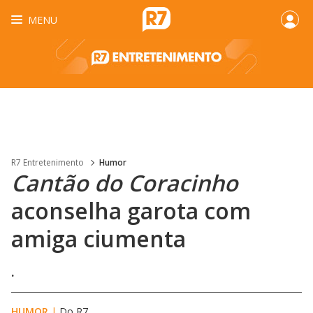
MENU
R7 Entretenimento
Humor
Cantão do Coracinho
aconselha garota com
amiga ciumenta
.
HUMOR
|
Do R7