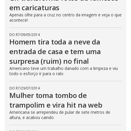
em caricaturas
i
Apenas olhe para a cruz no centro da imagem e veja o que
acontece!
d
DO R7
/
09/05/2014
Homem tira toda a neve da
e
entrada de casa e tem uma
o
surpresa (ruim) no final
Americano teve um trabalho danado com a limpeza e viu
todo o esforço ir para o ralo
DO R7
/
29/07/2014
Mulher toma tombo de
trampolim e vira hit na web
Americana se arrependeu de pular de sete metros de
altura, e acabou caindo