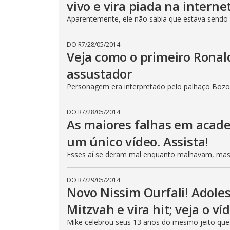
vivo e vira piada na interne
Aparentemente, ele não sabia que estava sendo
DO R7
/
28/05/2014
Veja como o primeiro Rona
assustador
Personagem era interpretado pelo palhaço Boz
DO R7
/
28/05/2014
As maiores falhas em acade
um único vídeo. Assista!
Esses aí se deram mal enquanto malhavam, ma
DO R7
/
29/05/2014
Novo Nissim Ourfali! Adoles
Mitzvah e vira hit; veja o v
Mike celebrou seus 13 anos do mesmo jeito que