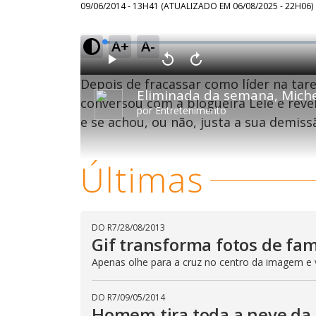
09/06/2014 - 13H41
(ATUALIZADO EM
06/08/2025 - 22H06
)
A+
A-
L
o
a
d
P
V
A
e
l
o
v
d
Depois de fracassar como líder na tare
a
l
a
:
y
t
n
1
a
ç
conversou com a blogueira Lele e revel
.
r
a
2
por
Entretenimento
1
r
7
e se achou, ou não, justa a sua demis
0
1
%
s
0
e
s
g
e
u
g
n
u
Últimas
d
n
o
d
s
o
s
DO R7
/
28/08/2013
M
Gif transforma fotos de fa
u
d
o
Apenas olhe para a cruz no centro da imagem e 
DO R7
/
09/05/2014
Homem tira toda a neve da