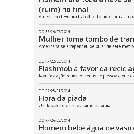
(ruim) no final
Americano teve um trabalho danado com a limpeza
DO R7
/
29/07/2014
Mulher toma tombo de tram
Americana se arrependeu de pular de sete metro
DO R7
/
22/05/2014
Flashmob a favor da recicl
Manifestação reuniu dezenas de pessoas, que es
DO R7
/
25/01/2014
Hora da piada
Um brasileiro e um esquimó na praia
DO R7
/
26/05/2014
Homem bebe água de vaso d