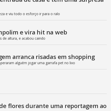
V
i
 e viu todo o esforço ir para o ralo
polim e vira hit na web
d
s de altura, e acabou caindo
e
agem arranca risadas em shopping
peraram alguém jogar uma garrafa pet no lixo
o
e flores durante uma reportagem ao