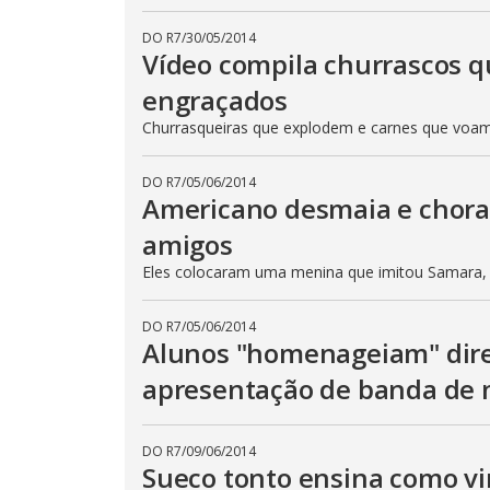
DO R7
/
30/05/2014
Vídeo compila churrascos 
engraçados
Churrasqueiras que explodem e carnes que voam
DO R7
/
05/06/2014
Americano desmaia e chora 
amigos
Eles colocaram uma menina que imitou Samara,
DO R7
/
05/06/2014
Alunos "homenageiam" dire
apresentação de banda de 
DO R7
/
09/06/2014
Sueco tonto ensina como vi