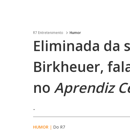
R7 Entretenimento
Humor
Eliminada da 
Birkheuer, fal
no
Aprendiz C
.
HUMOR
|
Do R7