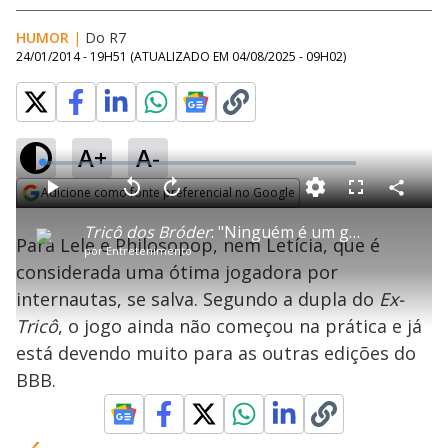
HUMOR
|
Do R7
24/01/2014 - 19H51
(ATUALIZADO EM
04/08/2025 - 09H02
)
A+
A-
L
o
a
Adicione como fonte preferencial no Google
d
C
P
V
A
P
F
e
o
l
o
v
u
Opens in new window
d
m
a
l
a
l
:
Tricô dos Bróder
: "Ninguém é um grande jogador", aponta Philosopop
p
y
t
n
l
1
Para Lele e Philosopop, nem Letícia, que é
a
a
ç
s
.
por
Entretenimento
r
r
a
c
3
t
1
r
l
r
5
considerada uma ótima jogadora por
i
0
1
e
%
l
s
0
e
h
internautas, se salva. Segundo a dupla do
e
s
n
Ex-
a
g
e
r
u
g
Tricô
, o jogo ainda não começou na prática e já
n
u
a
d
n
o
d
está devendo muito para as outras edições do
s
o
s
BBB.
y
M
u