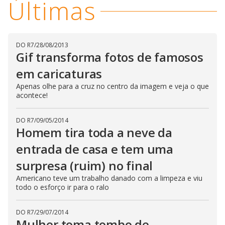
Últimas
V
d
o
i
DO R7
/
28/08/2013
Gif transforma fotos de famosos
d
em caricaturas
Apenas olhe para a cruz no centro da imagem e veja o que
e
acontece!
o
DO R7
/
09/05/2014
Homem tira toda a neve da
entrada de casa e tem uma
surpresa (ruim) no final
Americano teve um trabalho danado com a limpeza e viu
todo o esforço ir para o ralo
DO R7
/
29/07/2014
Mulher toma tombo de