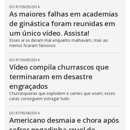
DO R7
/
28/05/2014
As maiores falhas em academias
de ginástica foram reunidas em
um único vídeo. Assista!
Esses aí se deram mal enquanto malhavam, mas ao
menos ficaram famosos
DO R7
/
30/05/2014
Vídeo compila churrascos que
terminaram em desastre
engraçados
Churrasqueiras que explodem e carnes que voam; esses
caras conseguem estragar tudo
DO R7
/
05/06/2014
Americano desmaia e chora após
sofrer pegadinha cruel de