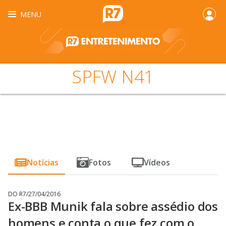
MENU
SPFW N41
Notícias
Fotos
Vídeos
DO R7
/
27/04/2016
Ex-BBB Munik fala sobre assédio dos
homens e conta o que fez com o