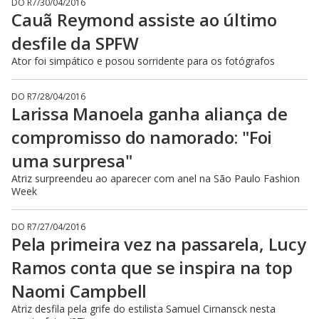
DO R7
/
30/04/2016
Cauã Reymond assiste ao último
desfile da SPFW
Ator foi simpático e posou sorridente para os fotógrafos
DO R7
/
28/04/2016
Larissa Manoela ganha aliança de
compromisso do namorado: "Foi
uma surpresa"
Atriz surpreendeu ao aparecer com anel na São Paulo Fashion
Week
DO R7
/
27/04/2016
Pela primeira vez na passarela, Lucy
Ramos conta que se inspira na top
Naomi Campbell
Atriz desfila pela grife do estilista Samuel Cirnansck nesta