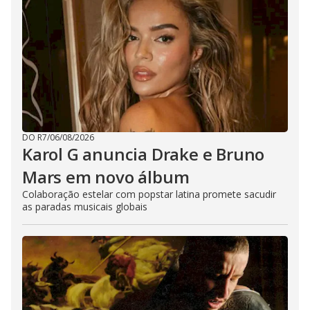
DO R7
/
06/08/2026
Karol G anuncia Drake e Bruno
Mars em novo álbum
Colaboração estelar com popstar latina promete sacudir
as paradas musicais globais