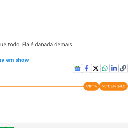
que todo. Ela é danada demais.
ima em show
ANITTA
IVETE SANGALO