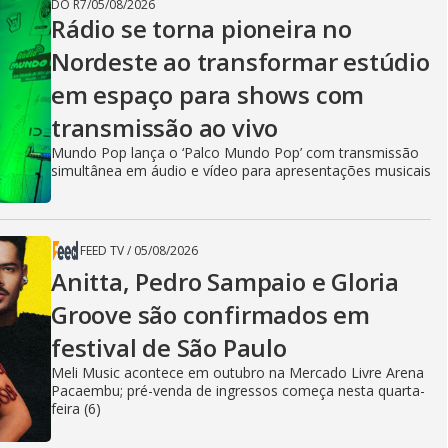
DO R7
/
05/08/2026
Rádio se torna pioneira no
Nordeste ao transformar estúdio
em espaço para shows com
transmissão ao vivo
Mundo Pop lança o ‘Palco Mundo Pop’ com transmissão
simultânea em áudio e vídeo para apresentações musicais
FEED TV
/
05/08/2026
Anitta, Pedro Sampaio e Gloria
Groove são confirmados em
festival de São Paulo
Meli Music acontece em outubro na Mercado Livre Arena
Pacaembu; pré-venda de ingressos começa nesta quarta-
feira (6)