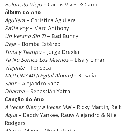
Baloncito Viejo
– Carlos Vives & Camilo
Álbum do Ano
Aguilera
– Christina Aguilera
Pa’lla Voy
– Marc Anthony
Un Verano Sin Ti
– Bad Bunny
Deja
– Bomba Estéreo
Tinta y Tiempo
– Jorge Drexler
Ya No Somos Los Mismos
– Elsa y Elmar
Viajante
– Fonseca
MOTOMAMI (Digital Album)
– Rosalía
Sanz
– Alejandro Sanz
Dharma
– Sebastián Yatra
Canção do Ano
A Veces Bien y a Veces Mal
­– Ricky Martin, Reik
Agua
– Daddy Yankee, Rauw Alejandro & Nile
Rodgers
Algo es Mejor
– Mon Laferte