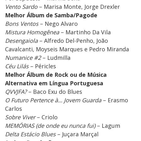
Vento Sardo
– Marisa Monte, Jorge Drexler
Melhor Álbum de Samba/Pagode
Bons Ventos
– Nego Alvaro
Mistura Homogênea
– Martinho Da Vila
Desengaiola
– Alfredo Del-Penho, João
Cavalcanti, Moyseis Marques e Pedro Miranda
Numanice #2
– Ludmilla
Céu Lilás
– Péricles
Melhor Álbum de Rock ou de Música
Alternativa em Língua Portuguesa
QVVJFA?
– Baco Exu do Blues
O Futuro Pertence à… Jovem Guarda
– Erasmo
Carlos
Sobre Viver
– Criolo
MEMÓRIAS (de onde eu nunca fui)
– Lagum
Delta Estácio Blues
– Juçara Marçal