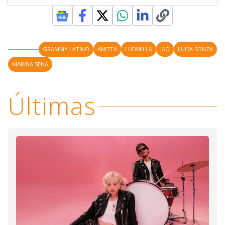
GRAMMY LATINO
ANITTA
LUDMILLA
JAO
LUISA SONZA
MARINA SENA
Últimas