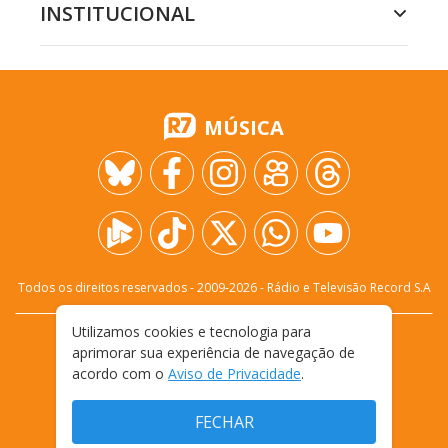
INSTITUCIONAL
MÚSICA
Todos os direitos reservados - 2009-
2026
- Rádio e Televisão Record S.A
Utilizamos cookies e tecnologia para
CARREIRA
FALE CONOSCO
PRIVACIDADE
aprimorar sua experiência de navegação de
TERMOS E CONDIÇÕES DE USO
acordo com o
Aviso de Privacidade
.
FECHAR