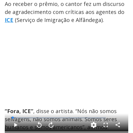
Ao receber o prêmio, o cantor fez um discurso
de agradecimento com críticas aos agentes do
ICE
(Serviço de Imigração e Alfândega).
“Fora, ICE”
, disse o artista. “Nós não somos
selvagens, não somos animais. Somos seres
L
o
a
humanos e somos americanos”, afirmou.
d
C
P
V
A
F
e
o
l
o
v
u