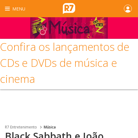
MENU
Confira os lançamentos de
CDs e DVDs de música e
cinema
R7 Entretenimento
Música
Black Sabbath e João