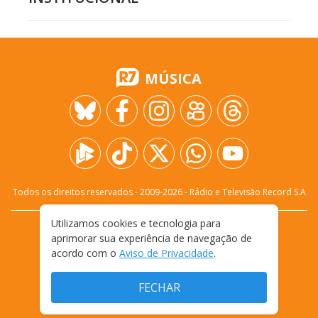
MÚSICA
Todos os direitos reservados - 2009-
2026
- Rádio e Televisão Record S.A
Utilizamos cookies e tecnologia para
CARREIRA
FALE CONOSCO
PRIVACIDADE
aprimorar sua experiência de navegação de
TERMOS E CONDIÇÕES DE USO
acordo com o
Aviso de Privacidade
.
FECHAR