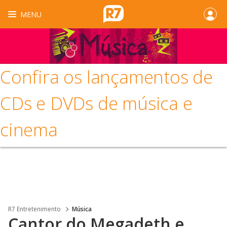
MENU
Confira os lançamentos de
CDs e DVDs de música e
cinema
R7 Entretenimento
Música
Cantor do Megadeth e